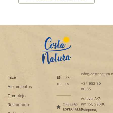
info@costanatura.
Inicio
EN
FR
+34 952 80
DE
ES
Alojamientos
80 65
Complejo
Autovia A-7,
Km 151, 29680
Restaurante
OFERTAS
ESPECIALES
Estepona,