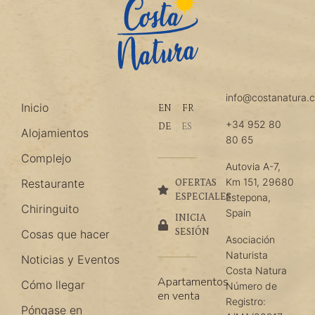
info@costanatura.
Inicio
EN
FR
+34 952 80
DE
ES
Alojamientos
80 65
Complejo
Autovia A-7,
Km 151, 29680
Restaurante
OFERTAS
ESPECIALES
Estepona,
Chiringuito
Spain
INICIA
SESIÓN
Cosas que hacer
Asociación
Naturista
Noticias y Eventos
Costa Natura
Apartamentos
Cómo llegar
Número de
en venta
Registro:
Póngase en