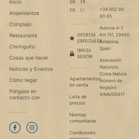
Inicio
EN
FR
+34 952 80
DE
ES
Alojamientos
80 65
Complejo
Autovia A-7,
Km 151, 29680
Restaurante
OFERTAS
ESPECIALES
Estepona,
Chiringuito
Spain
INICIA
SESIÓN
Cosas que hacer
Asociación
Naturista
Noticias y Eventos
Costa Natura
Apartamentos
Cómo llegar
Número de
en venta
Registro:
Póngase en
A/MA/00917
Lista de
contacto con
precios
Normas
comunitarias
Condiciones
generales