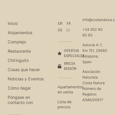
info@costanatura.
Inicio
EN
FR
+34 952 80
DE
ES
Alojamientos
80 65
Complejo
Autovia A-7,
Km 151, 29680
Restaurante
OFERTAS
ESPECIALES
Estepona,
Chiringuito
Spain
INICIA
SESIÓN
Cosas que hacer
Asociación
Naturista
Noticias y Eventos
Costa Natura
Apartamentos
Cómo llegar
Número de
en venta
Registro:
Póngase en
A/MA/00917
Lista de
contacto con
precios