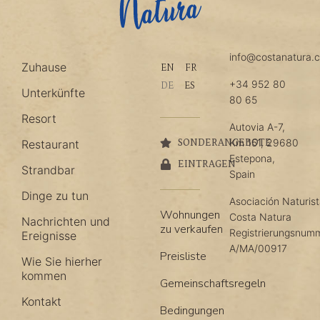
info@costanatura.
Zuhause
EN
FR
+34 952 80
DE
ES
Unterkünfte
80 65
Resort
Autovia A-7,
Km 151, 29680
Restaurant
SONDERANGEBOTE
Estepona,
EINTRAGEN
Strandbar
Spain
Dinge zu tun
Asociación Naturis
Wohnungen
Costa Natura
Nachrichten und
zu verkaufen
Registrierungsnum
Ereignisse
A/MA/00917
Preisliste
Wie Sie hierher
kommen
Gemeinschaftsregeln
Kontakt
Bedingungen