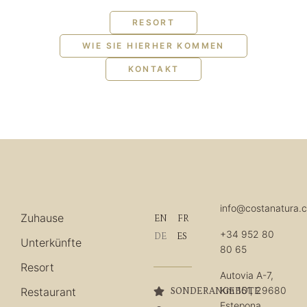
RESORT
WIE SIE HIERHER KOMMEN
KONTAKT
info@costanatura.
Zuhause
EN
FR
+34 952 80
DE
ES
Unterkünfte
80 65
Resort
Autovia A-7,
Km 151, 29680
Restaurant
SONDERANGEBOTE
Estepona,