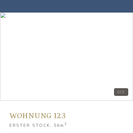
0/0
WOHNUNG 123
2
ERSTER STOCK, 56
m