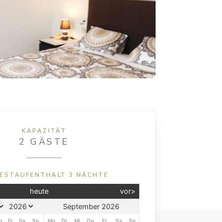
KAPAZITÄT
2 GÄSTE
ESTAUFENTHALT 3 NÄCHTE
heute
vor>
September 2026
o
Fr
Sa
So
Mo
Di
Mi
Do
Fr
Sa
So