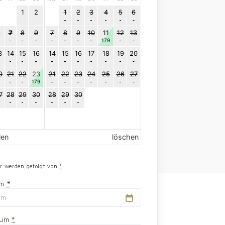
1
2
1
2
3
4
5
6
6
7
8
9
7
8
9
10
11
12
13
179
3
14
15
16
14
15
16
17
18
19
20
0
21
22
23
21
22
23
24
25
26
27
179
7
28
29
30
28
29
30
len
löschen
er werden gefolgt von
*
um
*
tum
*