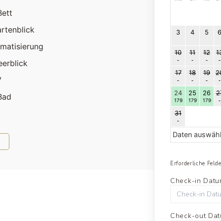
Bett
rtenblick
3
4
5
imatisierung
10
11
12
1
erblick
17
18
19
2
V
24
25
26
2
Bad
179
179
179
31
Daten auswäh
Erforderliche Feld
Check-in Dat
Check-out Da