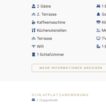
2 Gäste
1 
2. Terrasse
Ga
Kaffeemaschine
Kl
Küchenutensilien
Me
Terrasse
T
Wifi
1 
1 Schlafzimmer
MEHR INFORMATIONEN ANZEIGEN
SCHLAFPLATZANORDNUNG
1 Doppelbett