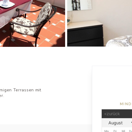
migen Terrassen mit
r.
MIND
<zurück
Mo
Di
Mi
D