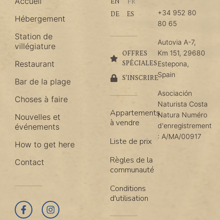
Accueil
EN
FR
+34 952 80
DE
ES
Hébergement
80 65
Station de
Autovia A-7,
villégiature
Km 151, 29680
OFFRES
Restaurant
SPÉCIALES
Estepona,
Spain
S'INSCRIRE
Bar de la plage
Asociación
Choses à faire
Naturista Costa
Appartements
Natura Numéro
Nouvelles et
à vendre
d'enregistrement
événements
: A/MA/00917
Liste de prix
How to get here
Règles de la
Contact
communauté
Conditions
d'utilisation