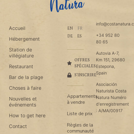
info@costanatura.
Accueil
EN
FR
+34 952 80
DE
ES
Hébergement
80 65
Station de
Autovia A-7,
villégiature
Km 151, 29680
OFFRES
Restaurant
SPÉCIALES
Estepona,
Spain
S'INSCRIRE
Bar de la plage
Asociación
Choses à faire
Naturista Costa
Appartements
Natura Numéro
Nouvelles et
à vendre
d'enregistrement
événements
: A/MA/00917
Liste de prix
How to get here
Règles de la
Contact
communauté