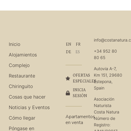
info@costanatura.
Inicio
EN
FR
+34 952 80
DE
ES
Alojamientos
80 65
Complejo
Autovia A-7,
Km 151, 29680
Restaurante
OFERTAS
ESPECIALES
Estepona,
Chiringuito
Spain
INICIA
SESIÓN
Cosas que hacer
Asociación
Naturista
Noticias y Eventos
Costa Natura
Apartamentos
Cómo llegar
Número de
en venta
Registro:
Póngase en