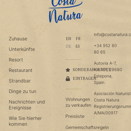
info@costanatura.
Zuhause
EN
FR
+34 952 80
DE
ES
Unterkünfte
80 65
Resort
Autovia A-7,
Km 151, 29680
Restaurant
SONDERANGEBOTE
Estepona,
EINTRAGEN
Strandbar
Spain
Dinge zu tun
Asociación Naturis
Wohnungen
Costa Natura
Nachrichten und
zu verkaufen
Registrierungsnum
Ereignisse
A/MA/00917
Preisliste
Wie Sie hierher
kommen
Gemeinschaftsregeln